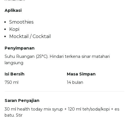
Aplikasi
Smoothies
Kopi
Mocktail / Cocktail
Penyimpanan
Suhu Ruangan (25°C). Hindari terkena sinar matahari
langsung
Isi Bersih
Masa Simpan
750 ml
14 bulan
Saran Penyajian
30 ml health today mix syrup + 120 ml teh/soda/kopi + es
batu. Stir